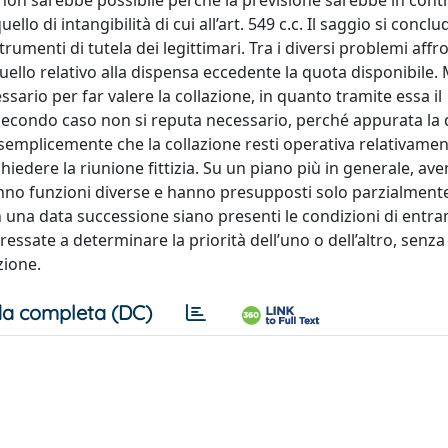
 non sarebbe possibile perché la previsione sarebbe in contr
ello di intangibilità di cui all’art. 549 c.c. Il saggio si concl
trumenti di tutela dei legittimari. Tra i diversi problemi affro
ello relativo alla dispensa eccedente la quota disponibile.
sario per far valere la collazione, in quanto tramite essa il
el secondo caso non si reputa necessario, perché appurata la
za semplicemente che la collazione resti operativa relativamen
iedere la riunione fittizia. Su un piano più in generale, av
hanno funzioni diverse e hanno presupposti solo parzialment
n una data successione siano presenti le condizioni di entra
eressate a determinare la priorità dell’uno o dell’altro, senz
zione.
a completa (DC)