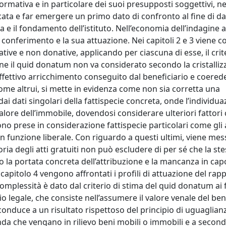
normativa e in particolare dei suoi presupposti soggettivi, nel
locata e far emergere un primo dato di confronto al fine di d
dica e il fondamento dell’istituto. Nell’economia dell’indagin
i conferimento e la sua attuazione. Nei capitoli 2 e 3 viene 
native e non donative, applicando per ciascuna di esse, il crit
one il quid donatum non va considerato secondo la cristalli
’effettivo arricchimento conseguito dal beneficiario e coerede
a nome altrui, si mette in evidenza come non sia corretta una
i dati singolari della fattispecie concreta, onde l’individu
lore dell’immobile, dovendosi considerare ulteriori fattori
ono prese in considerazione fattispecie particolari come gli 
i con funzione liberale. Con riguardo a questi ultimi, viene mes
ria degli atti gratuiti non può escludere di per sé che la ste
so la portata concreta dell’attribuzione e la mancanza in cap
 capitolo 4 vengono affrontati i profili di attuazione del rap
complessità è dato dal criterio di stima del quid donatum ai f
rio legale, che consiste nell’assumere il valore venale del ben
nduce a un risultato rispettoso del principio di uguaglianz
a che vengano in rilievo beni mobili o immobili e a seconda