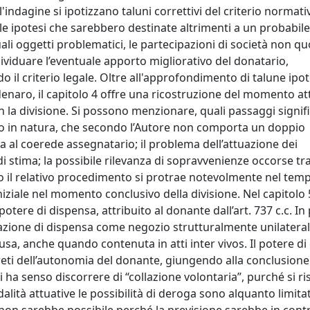
indagine si ipotizzano taluni correttivi del criterio normati
le ipotesi che sarebbero destinate altrimenti a un probabile
ali oggetti problematici, le partecipazioni di società non quo
ndividuare l’eventuale apporto migliorativo del donatario,
 il criterio legale. Oltre all'approfondimento di talune ipot
denaro, il capitolo 4 offre una ricostruzione del momento at
 la divisione. Si possono menzionare, quali passaggi signific
ento in natura, che secondo l’Autore non comporta un doppio
a al coerede assegnatario; il problema dell’attuazione dei
di stima; la possibile rilevanza di sopravvenienze occorse tra
do il relativo procedimento si protrae notevolmente nel tem
iziale nel momento conclusivo della divisione. Nel capitolo 5,
potere di dispensa, attribuito al donante dall’art. 737 c.c. In
azione di dispensa come negozio strutturalmente unilateral
usa, anche quando contenuta in atti inter vivos. Il potere d
creti dell’autonomia del donante, giungendo alla conclusione
 ha senso discorrere di “collazione volontaria”, purché si ris
lità attuative le possibilità di deroga sono alquanto limitat