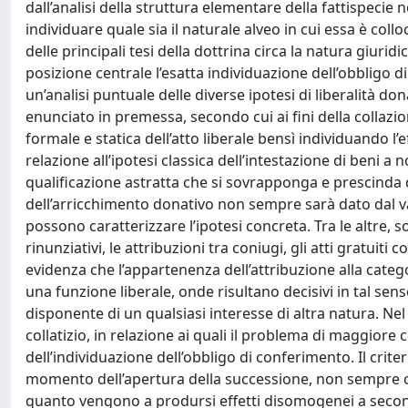
dall’analisi della struttura elementare della fattispecie 
individuare quale sia il naturale alveo in cui essa è col
delle principali tesi della dottrina circa la natura giuri
posizione centrale l’esatta individuazione dell’obbligo d
un’analisi puntuale delle diverse ipotesi di liberalità do
enunciato in premessa, secondo cui ai fini della collazi
formale e statica dell’atto liberale bensì individuando l
relazione all’ipotesi classica dell’intestazione di beni 
qualificazione astratta che si sovrapponga e prescinda da
dell’arricchimento donativo non sempre sarà dato dal va
possono caratterizzare l’ipotesi concreta. Tra le altre, s
rinunziativi, le attribuzioni tra coniugi, gli atti gratuit
evidenza che l’appartenenza dell’attribuzione alla catego
una funzione liberale, onde risultano decisivi in tal sen
disponente di un qualsiasi interesse di altra natura. Nel
collatizio, in relazione ai quali il problema di maggiore 
dell’individuazione dell’obbligo di conferimento. Il crite
momento dell’apertura della successione, non sempre co
quanto vengono a prodursi effetti disomogenei a second