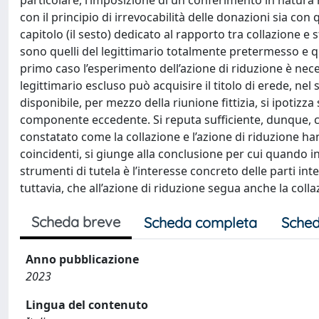
particolare, l’imposizione di un conferimento in natura
con il principio di irrevocabilità delle donazioni sia con qu
capitolo (il sesto) dedicato al rapporto tra collazione e s
sono quelli del legittimario totalmente pretermesso e qu
primo caso l’esperimento dell’azione di riduzione è neces
legittimario escluso può acquisire il titolo di erede, n
disponibile, per mezzo della riunione fittizia, si ipotiz
componente eccedente. Si reputa sufficiente, dunque, ch
constatato come la collazione e l’azione di riduzione 
coincidenti, si giunge alla conclusione per cui quando i
strumenti di tutela è l’interesse concreto delle parti int
tuttavia, che all’azione di riduzione segua anche la colla
Scheda breve
Scheda completa
Sched
Anno pubblicazione
2023
Lingua del contenuto