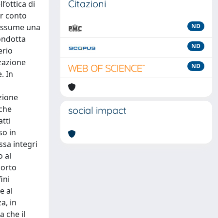
Citazioni
l’ottica di
ar conto
e assume una
ND
condotta
ND
erio
zzazione
ND
. In
azione
 che
social impact
atti
so in
ssa integri
o al
porto
ini
e al
a, in
 che il