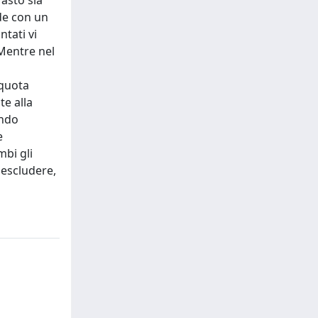
asto sia
ude con un
ntati vi
 Mentre nel
 quota
te alla
endo
e
mbi gli
a escludere,