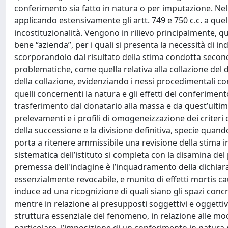
conferimento sia fatto in natura o per imputazione. Nell'
applicando estensivamente gli artt. 749 e 750 c.c. a quel
incostituzionalità. Vengono in rilievo principalmente, qu
bene “azienda”, per i quali si presenta la necessità di i
scorporandolo dal risultato della stima condotta secondo
problematiche, come quella relativa alla collazione del 
della collazione, evidenziando i nessi procedimentali con
quelli concernenti la natura e gli effetti del conferim
trasferimento dal donatario alla massa e da quest’ultim
prelevamenti e i profili di omogeneizzazione dei criteri 
della successione e la divisione definitiva, specie quan
porta a ritenere ammissibile una revisione della stima in
sistematica dell’istituto si completa con la disamina del 
premessa dell'indagine è l’inquadramento della dichiar
essenzialmente revocabile, e munito di effetti mortis ca
induce ad una ricognizione di quali siano gli spazi con
mentre in relazione ai presupposti soggettivi e oggettivi
struttura essenziale del fenomeno, in relazione alle moda