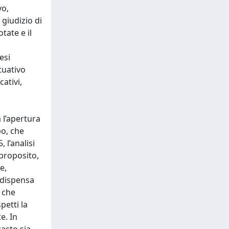
vo,
 giudizio di
tate e il
esi
tuativo
ativi,
 l’apertura
po, che
 l’analisi
 proposito,
e,
i dispensa
 che
petti la
e. In