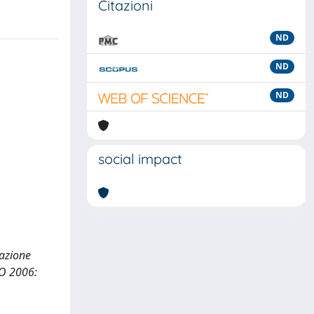
Citazioni
ND
ND
ND
social impact
tazione
NO 2006: