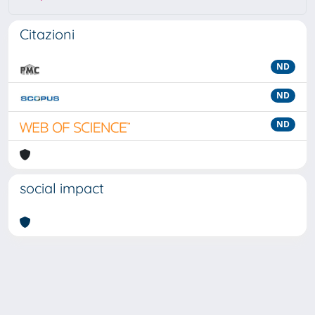
Citazioni
ND
ND
ND
social impact