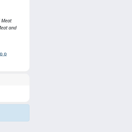
d Meat
 Meat and
io o