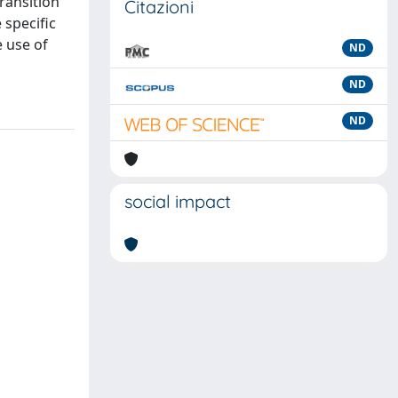
transition
Citazioni
 specific
e use of
ND
ND
ND
social impact