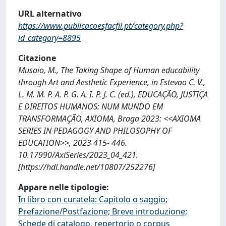
URL alternativo
https://www.publicacoesfacfil.pt/category.php?
id_category=8895
Citazione
Musaio, M., The Taking Shape of Human educability
through Art and Aesthetic Experience, in Estevao C. V.,
L. M. M. P. A. P. G. A. I. P. J. C. (ed.), EDUCAÇÃO, JUSTIÇA
E DIREITOS HUMANOS: NUM MUNDO EM
TRANSFORMAÇÃO, AXIOMA, Braga 2023: <<AXIOMA
SERIES IN PEDAGOGY AND PHILOSOPHY OF
EDUCATION>>, 2023 415- 446.
10.17990/AxiSeries/2023_04_421.
[https://hdl.handle.net/10807/252276]
Appare nelle tipologie:
In libro con curatela: Capitolo o saggio;
Prefazione/Postfazione; Breve introduzione;
Schede di catalogo, repertorio o corpus