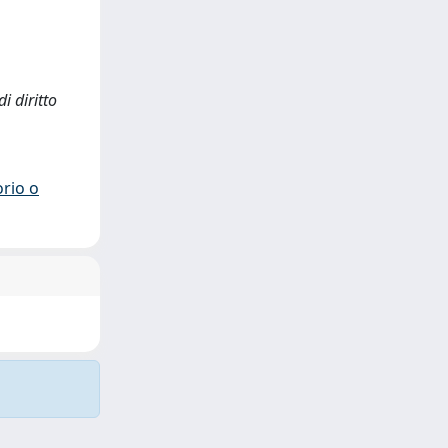
i diritto
orio o