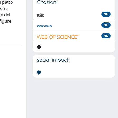
Citazioni
l patto
ione,
re del
ND
figure
ND
ND
social impact