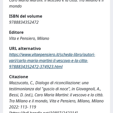
mondo
ISBN del volume
9788834352472
Editore
Vita e Pensiero, Milano
URL alternativo
https://www.vitaepensiero.it/scheda-libro/autori-
vari/carlo-maria-martini-il-vescovo-e-la-citta-
9788834352472-374923.html
Citazione
Mazzucato, C., Dialogo di riconciliazione: una
testimonianza dal "guscio di noce", in Giovagnoli, A.,
Bessi, D. (ed.), Caro Maria Martini: il vescovo e la città.
Tra Milano e il mondo, Vita e Pensiero, Milano, Milano
2022: 113- 119
[https://hdl.handle.net/10807/242314]