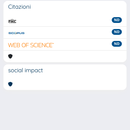
Citazioni
ND
ND
ND
social impact
Powered by
IRIS
-
about IRIS
-
Utilizzo dei cookie
-
Privacy
Copyright © 2026