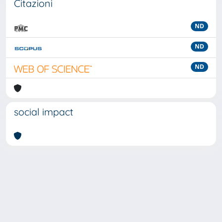
Citazioni
ND
ND
ND
social impact
Powered by
IRIS
-
about IRIS
-
Utilizzo dei cookie
-
Privacy
Copyright © 2026