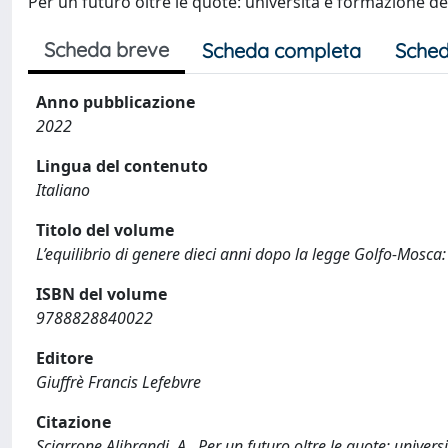
Per un futuro oltre le quote: università e formazione de
Scheda breve
Scheda completa
Sched
Anno pubblicazione
2022
Lingua del contenuto
Italiano
Titolo del volume
L’equilibrio di genere dieci anni dopo la legge Golfo-Mosca
ISBN del volume
9788828840022
Editore
Giuffrè Francis Lefebvre
Citazione
Sciarrone Alibrandi, A., Per un futuro oltre le quote: univer