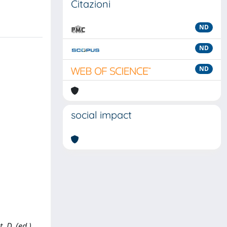
Citazioni
ND
ND
ND
social impact
 D. (ed.),