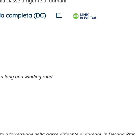
lla classe dirigente di domani
a completa (DC)
: a long and winding road
sità e formazione della classe dirigente di domani, in Desana-Prest,