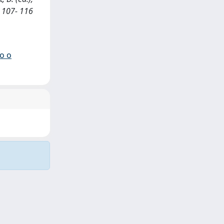
: 107- 116
io o