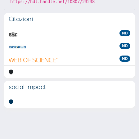
https://hdl.handle.net/10807/23238
Citazioni
ND
ND
ND
social impact