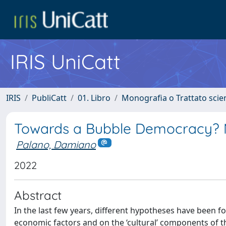
IRIS UniCatt
IRIS
PubliCatt
01. Libro
Monografia o Trattato scien
Towards a Bubble Democracy? N
Palano, Damiano
2022
Abstract
In the last few years, different hypotheses have been f
economic factors and on the ‘cultural’ components of th