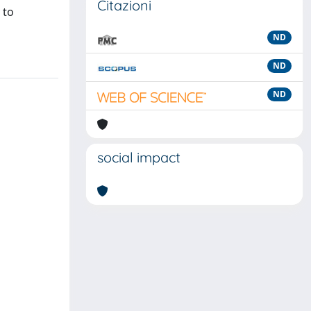
Citazioni
 to
ND
ND
ND
social impact