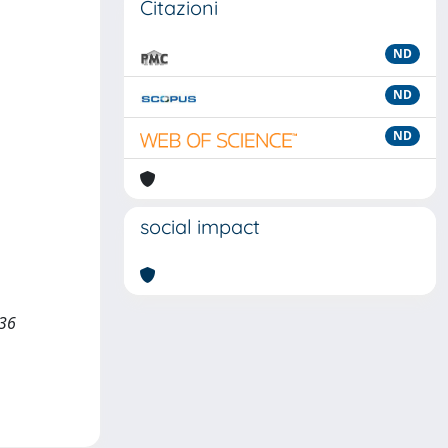
Citazioni
ND
ND
ND
social impact
236