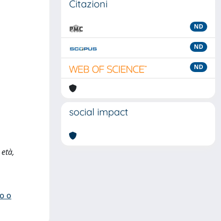
Citazioni
ND
ND
ND
social impact
 età,
io o