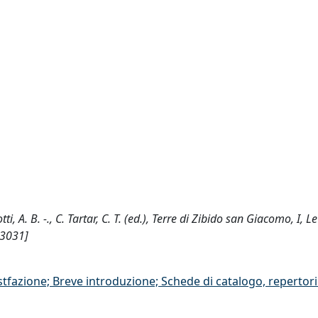
ti, A. B. -., C. Tartar, C. T. (ed.), Terre di Zibido san Giacomo, I, Le
23031]
stfazione; Breve introduzione; Schede di catalogo, repertor