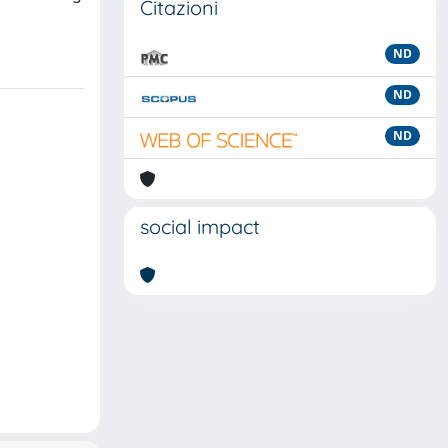
Citazioni
ND
ND
ND
social impact