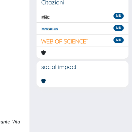
Citazioni
ND
ND
ND
social impact
Dante, Vita