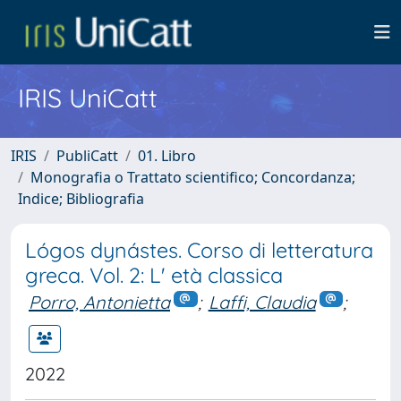
IRIS UniCatt
IRIS
PubliCatt
01. Libro
Monografia o Trattato scientifico; Concordanza;
Indice; Bibliografia
Lógos dynástes. Corso di letteratura
greca. Vol. 2: L' età classica
Porro, Antonietta
;
Laffi, Claudia
;
2022