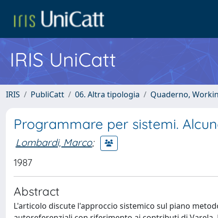
IRIS UniCatt
IRIS
PubliCatt
06. Altra tipologia
Quaderno, Working 
Programmare per sistemi. Alcune 
Lombardi, Marco
;
1987
Abstract
L'articolo discute l'approccio sistemico sul piano metodol
autoreferenziali con riferimento ai contributi di Varela