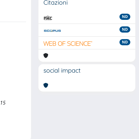
Citazioni
ND
ND
ND
social impact
-15