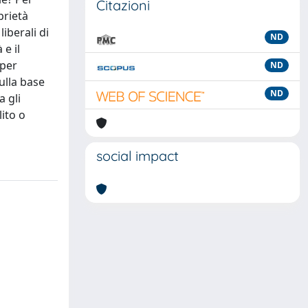
Citazioni
prietà
liberali di
ND
e il
 per
ND
ulla base
ND
a gli
ito o
social impact