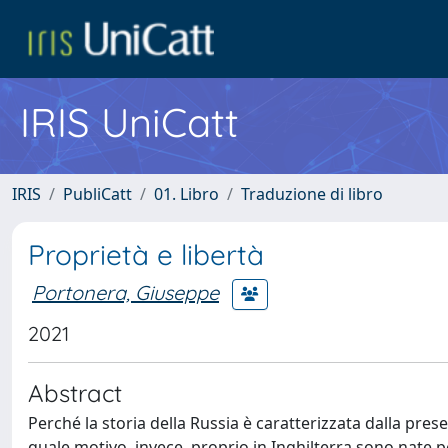
IRIS UniCatt
IRIS
PubliCatt
01. Libro
Traduzione di libro
Proprietà e libertà
Portonera, Giuseppe
2021
Abstract
Perché la storia della Russia è caratterizzata dalla prese
quale motivo, invece, proprio in Inghilterra sono nate per