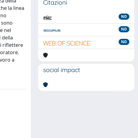
za della
Citazioni
he la linea
ono
ND
i sono
ND
re nel
 della
ND
 riflettere
voratore.
avoro a
social impact