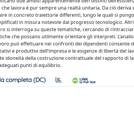
tificano due ambiti apparentemente ben distinti dell’esisten
he lavora è pur sempre una realtà unitaria. Da ciò deriva c
e in concreto traiettorie differenti, lungo le quali si pong
mplificati in misura notevole dal progresso tecnologico. Altr
libro si interroga su queste tematiche, cercando di rintraccia
che che possano utilmente orientare gli interpreti. L’analisi
 lavoro può effettuare nei confronti dei dipendenti consente di
zativi e produttivi dell’impresa e le esigenze di libertà del la
te idoneità della costruzione contrattuale del rapporto di l
adeguati punti di equilibrio.
a completa (DC)