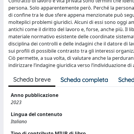
Contratto di lavoro e vita privata sono termini che iden
persona. Solo apparentemente però. Perché la persona c
di confine tra le due sfere appena menzionate può seguir
molteplici problemi giuridici. Alcuni di essi sono oggi a
antichi come il diritto del lavoro e, forse, anche più. Il 
materiale normativo esistente delle coordinate sistemati
disciplina dei controlli e delle indagini che il datore di
sui profili di possibile contrasto tra gli interessi organiz
Ciò permette, a sua volta, di valutare anche la perduran
indirizzare l’indagine giuridica verso l’individuazione di 
Scheda breve
Scheda completa
Sched
Anno pubblicazione
2023
Lingua del contenuto
Italiano
Tipo di contributo MIUR di libro