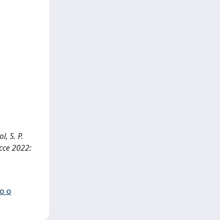
l, S. P.
cce 2022:
io o