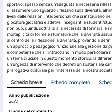
sportivo, spesso senza un’adeguata e necessaria riflessio
di assumere uno sguardo riflessivo sulla diversità, all’
livelli delle relazioni interpersonali che si instaurano nell
giocatori/giocatrici e atleti/e; insegnanti e studenti/stud
non può, quindi, sottrarsi alla necessità di formarsi 
molteplicità di forme e sfumature che la diversità assum
al centro della riflessione la diversità, provando a defi
un approccio pedagogico funzionale alla gestione da par
e competenze che si rintracciano in modo particolare nel
un tema cruciale in questo momento storico: la differen
un’urgenza di intervento che decreti un sostanziale ca
prerogativa culturale per l’interezza della nostra società
Scheda breve
Scheda completa
Sched
Anno pubblicazione
2022
Lingua del contenuto