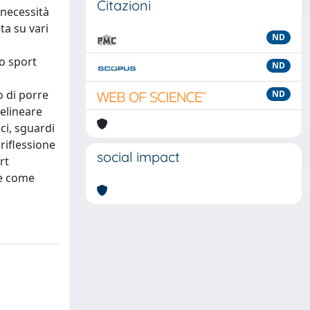
Citazioni
 necessità
ta su vari
ND
lo sport
ND
o di porre
ND
delineare
ci, sguardi
riflessione
social impact
rt
 e come