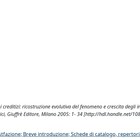
i creditizi: ricostruzione evolutiva del fenomeno e crescita degli in
ilistici, Giuffrè Editore, Milano 2005: 1- 34 [http://hdl.handle.net/
stfazione; Breve introduzione; Schede di catalogo, repertor