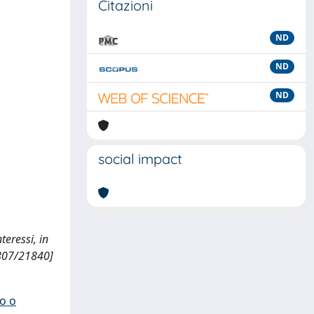
Citazioni
ND
ND
ND
social impact
teressi, in
10807/21840]
io o