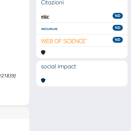
Citazioni
ND
ND
ND
social impact
07/21839]