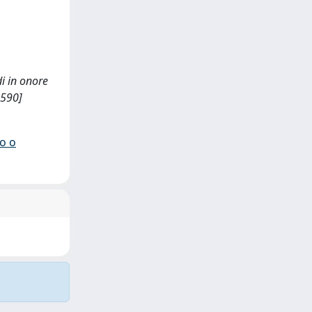
di in onore
1590]
io o