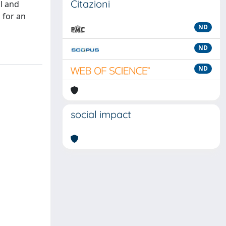
Citazioni
al and
n for an
ND
ND
ND
social impact