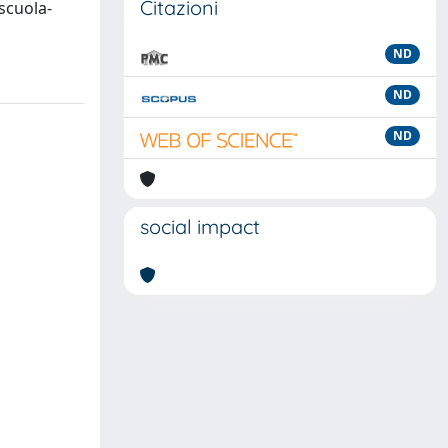
Citazioni
 scuola-
ND
ND
ND
social impact