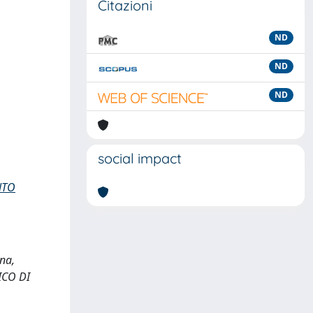
Citazioni
ND
ND
ND
social impact
NTO
ana,
ICO DI