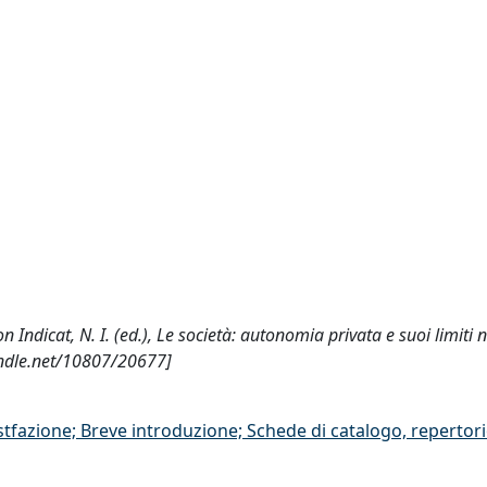
on Indicat, N. I. (ed.), Le società: autonomia privata e suoi limiti n
andle.net/10807/20677]
stfazione; Breve introduzione; Schede di catalogo, repertor