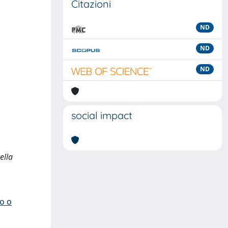
Citazioni
ND
ND
ND
social impact
ella
io o