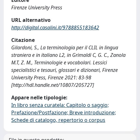
Firenze University Press
URL alternativo
http://digital.casalini.it/9788855183642
Citazione
Gilardoni, S., La terminologia per il CLIL in lingua
straniera e in italiano L2, in Grimaldi C, G. C., Zanola
M.T, Z. M., Terminologie e vocabolari. Lessici
specialistici e tesauri, glossari e dizionari, Firenze
University Press, Firenze 2021: 83-98
[http://hdl.handle.net/10807/205727]
Appare nelle tipologie:
In libro senza curatela: Capitolo o saggio;
Prefazione/Postfazione; Breve introduzione;
Schede di catalogo, repertorio o corpus
File in questo prodotto: