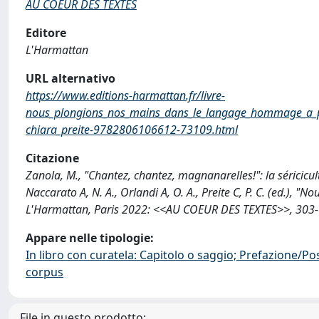
AU COEUR DES TEXTES
Editore
L'Harmattan
URL alternativo
https://www.editions-harmattan.fr/livre-
nous_plongions_nos_mains_dans_le_langage_hommage_a_pa
chiara_preite-9782806106612-73109.html
Citazione
Zanola, M., "Chantez, chantez, magnanarelles!": la séricicultu
Naccarato A, N. A., Orlandi A, O. A., Preite C, P. C. (ed.)
L'Harmattan, Paris 2022: <<AU COEUR DES TEXTES>>, 303- 
Appare nelle tipologie:
In libro con curatela: Capitolo o saggio; Prefazione/Po
corpus
File in questo prodotto: