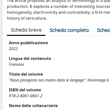
The article proposes an analysis of terminology in a dia
production. It explores a number of interesting sources
homogeneity, diachronicity and contrastivity: a first me
history of sericulture.
Scheda breve
Scheda completa
Sched
Anno pubblicazione
2022
Lingua del contenuto
Francese
Titolo del volume
"Nous plongions nos mains dans le langage". Hommage à 
ISBN del volume
978-2-8061-0661-2
Nome della collana/serie