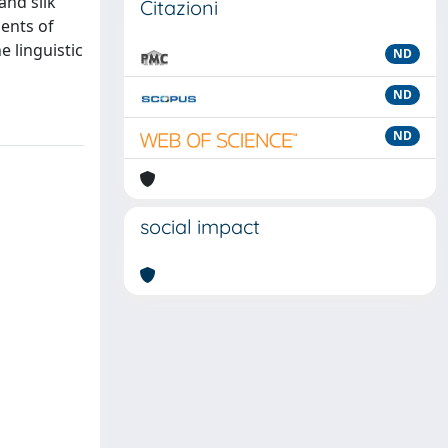
and silk
Citazioni
ments of
e linguistic
ND
ND
ND
social impact