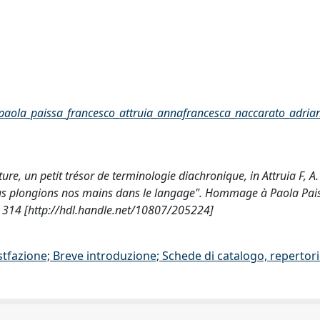
ola_paissa_francesco_attruia_annafrancesca_naccarato_adrian
re, un petit trésor de terminologie diachronique, in Attruia F, A. 
, "Nous plongions nos mains dans le langage". Hommage à Paola Pai
314 [http://hdl.handle.net/10807/205224]
stfazione; Breve introduzione; Schede di catalogo, repertor