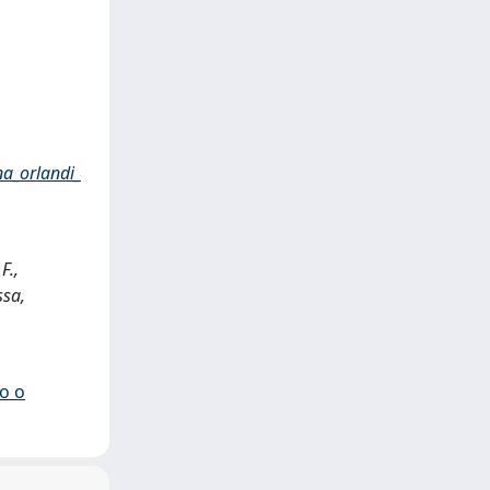
a_orlandi_
F.,
ssa,
io o