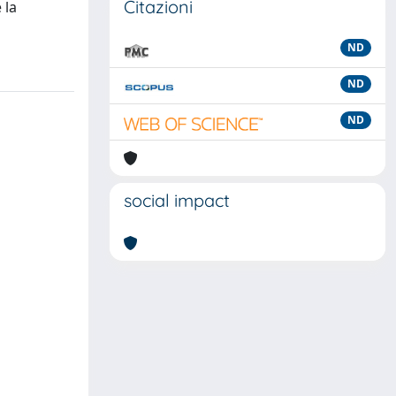
Citazioni
 la
ND
ND
ND
social impact