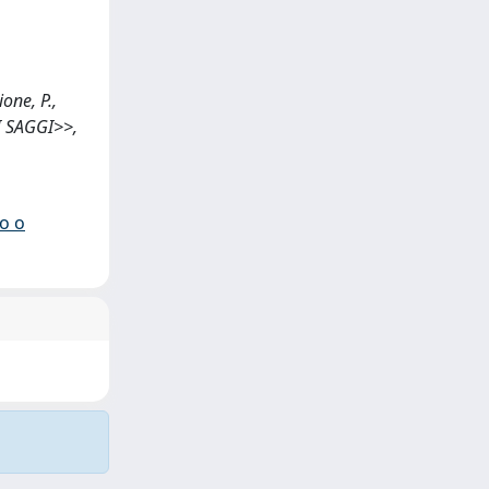
one, P.,
NI SAGGI>>,
io o