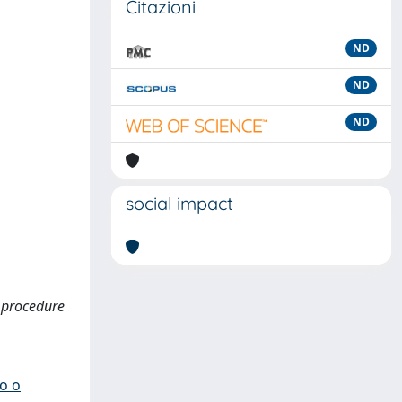
Citazioni
ND
ND
ND
social impact
e procedure
io o