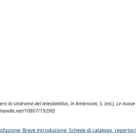
ovvero la sindrome del teleobiettivo, in Ambrosini, S. (ed.), Le nuov
dl.handle.net/10807/19290]
stfazione; Breve introduzione; Schede di catalogo, repertor