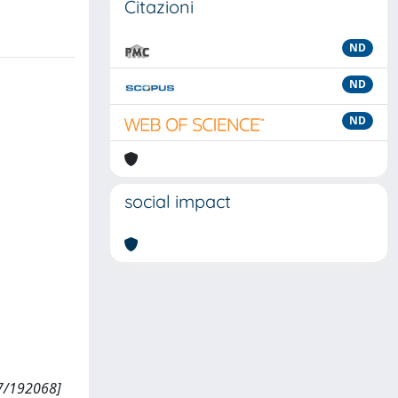
Citazioni
ND
ND
ND
social impact
07/192068]