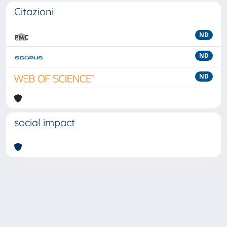
Citazioni
ND
ND
ND
social impact
Powered by
IRIS
-
about IRIS
-
Utilizzo dei cookie
-
Privacy
Copyright © 2026