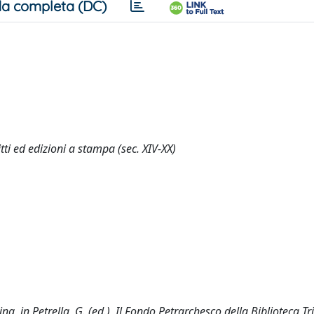
a completa (DC)
tti ed edizioni a stampa (sec. XIV-XX)
ina, in Petrella, G. (ed.), Il Fondo Petrarchesco della Biblioteca Tr