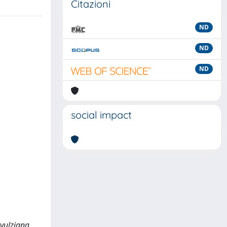
Citazioni
ND
ND
ND
social impact
ivulziana.