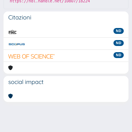
https://hdl.handle.net/10807/18224
Citazioni
ND
ND
ND
social impact