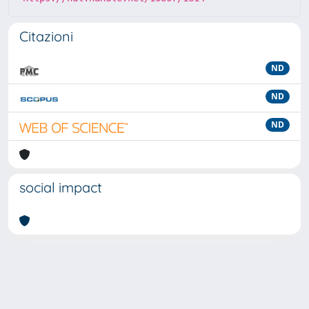
Citazioni
ND
ND
ND
social impact