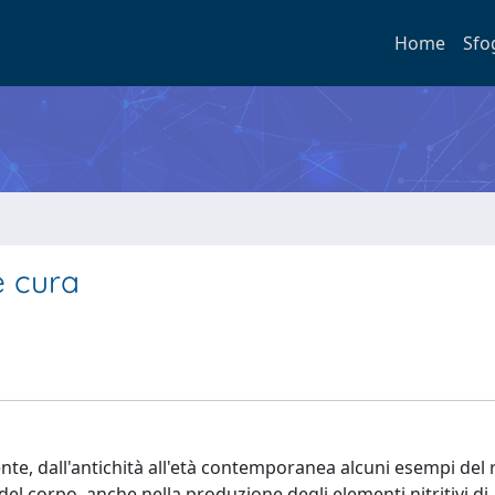
Home
Sfo
e cura
te, dall'antichità all'età contemporanea alcuni esempi del 
l corpo, anche nella produzione degli elementi nitritivi di