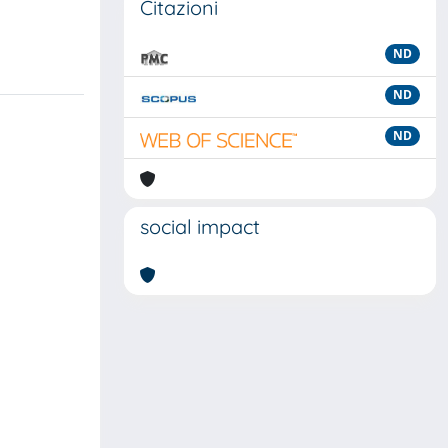
Citazioni
ND
ND
ND
social impact