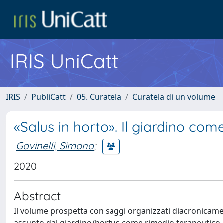
IRIS UniCatt
IRIS
PubliCatt
05. Curatela
Curatela di un volume
«Salus in horto». Il giardino com
Gavinelli, Simona
;
2020
Abstract
Il volume prospetta con saggi organizzati diacronicamen
assunto dal giardino/hortus come rimedio terapeutico de