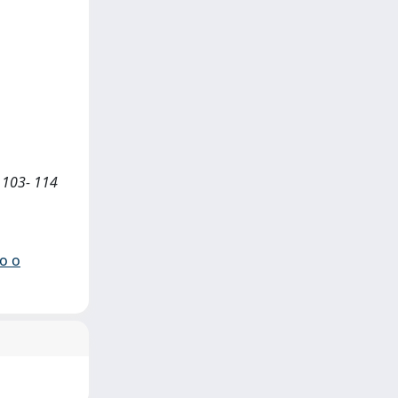
 103- 114
io o