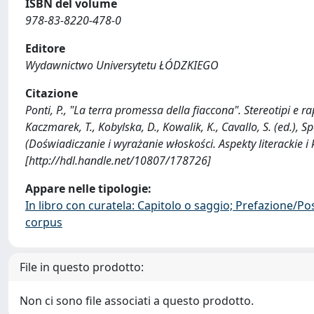
ISBN del volume
978-83-8220-478-0
Editore
Wydawnictwo Universytetu ŁÓDZKIEGO
Citazione
Ponti, P., "La terra promessa della fiaccona". Stereotipi e rap
Kaczmarek, T., Kobylska, D., Kowalik, K., Cavallo, S. (ed.), Sp
(Doświadiczanie i wyrażanie włoskości. Aspekty literacki
[http://hdl.handle.net/10807/178726]
Appare nelle tipologie:
In libro con curatela: Capitolo o saggio; Prefazione/Po
corpus
File in questo prodotto:
Non ci sono file associati a questo prodotto.