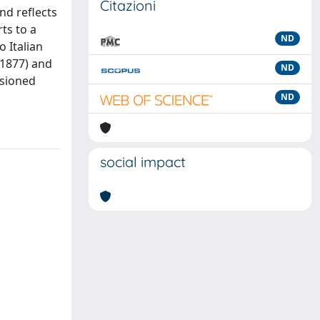
Citazioni
nd reflects
ts to a
ND
o Italian
(1877) and
ND
usioned
ND
social impact