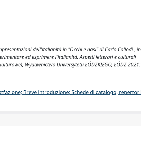
presentazioni dell'italianità in "Occhi e nasi" di Carlo Collodi., in
erimentare ed esprimere l'italianità. Aspetti letterari e culturali
e i kulturowe), Wydawnictwo Universytetu ŁÓDZKIEGO, ŁÓDZ 2021:
stfazione; Breve introduzione; Schede di catalogo, repertor