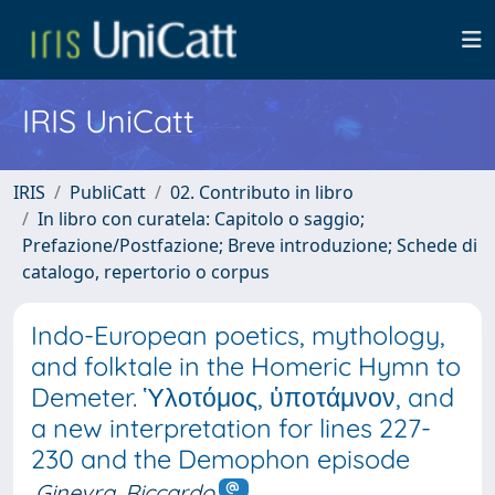
IRIS UniCatt
IRIS
PubliCatt
02. Contributo in libro
In libro con curatela: Capitolo o saggio;
Prefazione/Postfazione; Breve introduzione; Schede di
catalogo, repertorio o corpus
Indo-European poetics, mythology,
and folktale in the Homeric Hymn to
Demeter. Ὑλοτόμος, ὑποτάμνον, and
a new interpretation for lines 227-
230 and the Demophon episode
Ginevra, Riccardo