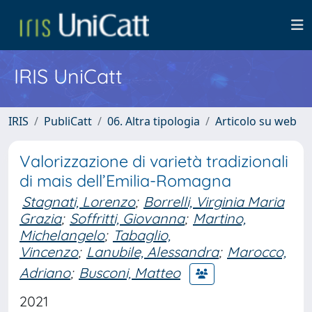
IRIS UniCatt
IRIS
PubliCatt
06. Altra tipologia
Articolo su web
Valorizzazione di varietà tradizionali
di mais dell’Emilia-Romagna
Stagnati, Lorenzo
;
Borrelli, Virginia Maria
Grazia
;
Soffritti, Giovanna
;
Martino,
Michelangelo
;
Tabaglio,
Vincenzo
;
Lanubile, Alessandra
;
Marocco,
Adriano
;
Busconi, Matteo
2021