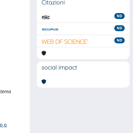
Citazioni
ND
ND
ND
social impact
istema
io o