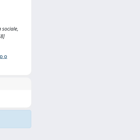
 sociale,
78]
io o