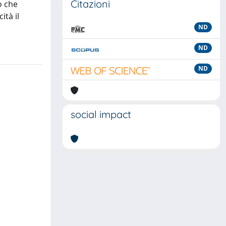
Citazioni
o che
tà il
ND
ND
ND
social impact