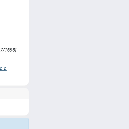
807/1698]
io o