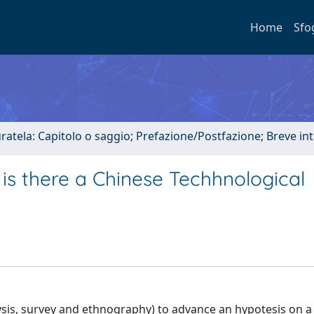
Home
Sfo
uratela: Capitolo o saggio; Prefazione/Postfazione; Breve i
: is there a Chinese Techhnological
lysis, survey and ethnography) to advance an hypotesis on a