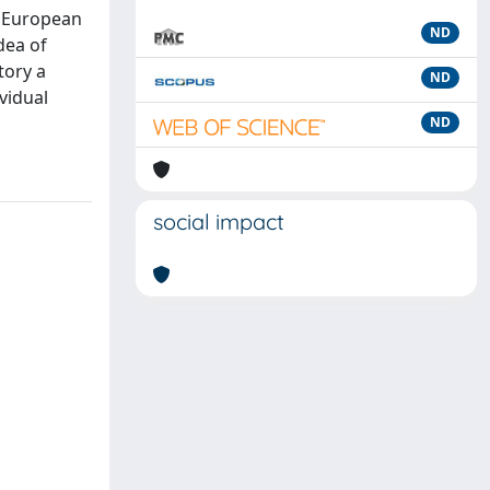
d European
ND
dea of
tory a
ND
ividual
ND
social impact