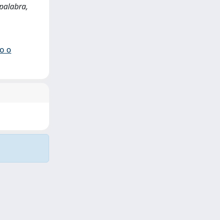
 palabra,
io o