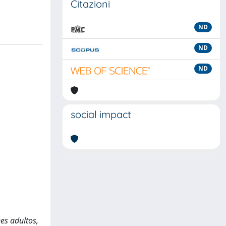
Citazioni
ND
ND
ND
social impact
nes adultos,