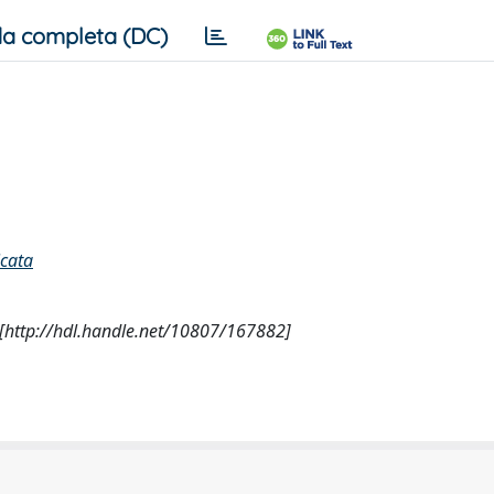
a completa (DC)
icata
9 [http://hdl.handle.net/10807/167882]