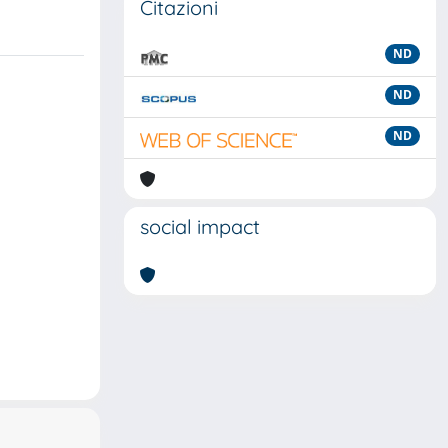
Citazioni
ND
ND
ND
social impact