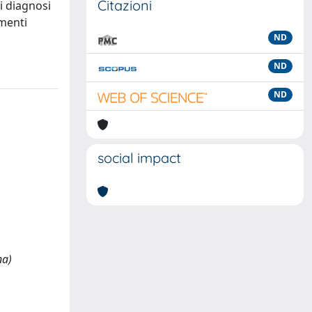
Citazioni
i diagnosi
umenti
ND
ND
ND
social impact
na)