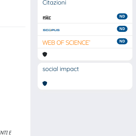
Citazioni
ND
ND
ND
social impact
NTI E