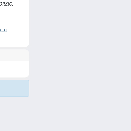
VORZIO,
io o