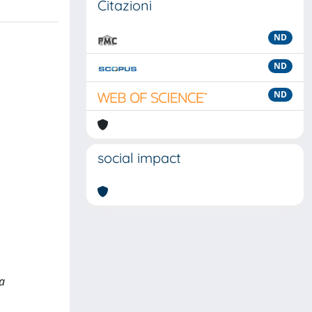
Citazioni
ND
ND
ND
social impact
ca