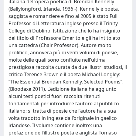
italiana dell’opera poetica di Brendan Kennelly
(Ballylongford, Irlanda, 1936 -). Kennelly è poeta,
saggista e romanziere e fino al 2005 è stato Full
Professor di Letteratura inglese presso il Trinity
College di Dublino, Istituzione che lo ha insignito
del titolo di Professore Emerito e gli ha intitolato
una cattedra (Chair Professor). Autore molto
prolifico, annovera più di venti volumi di poesie,
molte delle quali sono confluite nell’ultima
prestigiosa raccolta curata da due illustri studiosi, il
critico Terence Brown e il poeta Michael Longley:
“The Essential Brendan Kennelly. Selected Poems”,
(Bloodaxe 2011). L’edizione italiana ha aggiunto
alcuni testi poetici fuori raccolta ritenuti
fondamentali per introdurre l’autore al pubblico
italiano; si tratta di poesie che l’autore ha a sua
volta tradotto in inglese dall’originale in gaelico
irlandese. Il volume contiene inoltre: una
prefazione dell’illustre poeta e anglista Tomaso