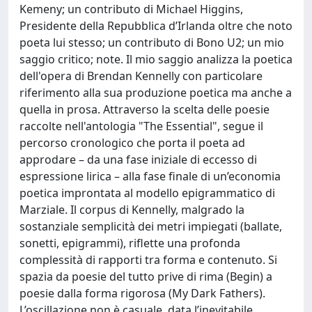
Kemeny; un contributo di Michael Higgins,
Presidente della Repubblica d’Irlanda oltre che noto
poeta lui stesso; un contributo di Bono U2; un mio
saggio critico; note. Il mio saggio analizza la poetica
dell'opera di Brendan Kennelly con particolare
riferimento alla sua produzione poetica ma anche a
quella in prosa. Attraverso la scelta delle poesie
raccolte nell'antologia "The Essential", segue il
percorso cronologico che porta il poeta ad
approdare – da una fase iniziale di eccesso di
espressione lirica – alla fase finale di un’economia
poetica improntata al modello epigrammatico di
Marziale. Il corpus di Kennelly, malgrado la
sostanziale semplicità dei metri impiegati (ballate,
sonetti, epigrammi), riflette una profonda
complessità di rapporti tra forma e contenuto. Si
spazia da poesie del tutto prive di rima (Begin) a
poesie dalla forma rigorosa (My Dark Fathers).
L’oscillazione non è casuale, data l’inevitabile