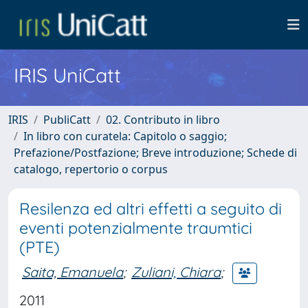
IRIS UniCatt
IRIS
PubliCatt
02. Contributo in libro
In libro con curatela: Capitolo o saggio;
Prefazione/Postfazione; Breve introduzione; Schede di
catalogo, repertorio o corpus
Resilenza ed altri effetti a seguito di
eventi potenzialmente traumtici
(PTE)
Saita, Emanuela
;
Zuliani, Chiara
;
2011